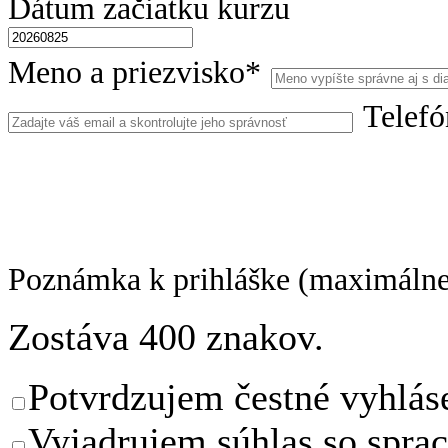
Dátum začiatku kurzu
Meno a priezvisko*
Telef
Poznámka k prihláške (maximálne
Zostáva
400
znakov.
Potvrdzujem čestné vyhlás
Vyjadrujem súhlas so spra