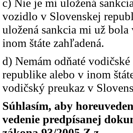
c) Nie je mi uložená sankci
vozidlo v Slovenskej republi
uložená sankcia mi už bola 
inom štáte zahľadená.
d) Nemám odňaté vodičské 
republike alebo v inom štát
vodičský preukaz v Slovensk
Súhlasím, aby horeuvedené
vedenie predpísanej doku
zákona 93/2005 Z.z.