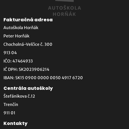
Fakturačná adresa
Autoškola Horňák
Peter Horňák
Chocholná-Velčice č. 300
913 04
IČO: 47464933
IČ DPH: SK2023906214
IBAN: SK15 0900 0000 0050 4917 6720
Centrála autoškoly
Štefánikova č.12
Trenčín
911 01
Kontakty