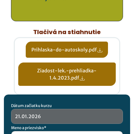
Tlačivá na stiahnutie
Prihlaska-do-autoskoly.pdf
Ziadost-lek.-prehliadka-
1.4.2023.pdf
Dátum začiatku kurzu
Meno a priezvisko*