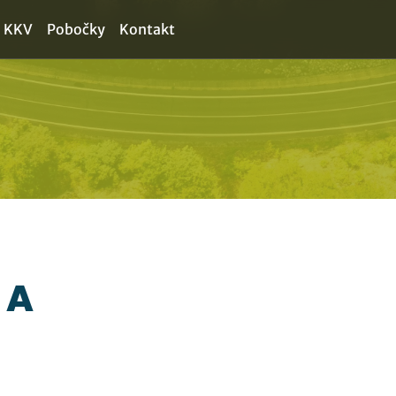
a KKV
Pobočky
Kontakt
 A