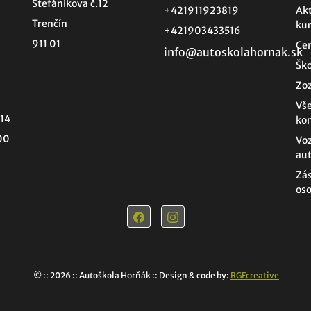
Štefánikova č.12
+421911923819
Ak
Trenčín
ku
+421903433516
911 01
Cen
info@autoskolahornak.sk
Ško
Zo
Vše
14
ko
00
Voz
aut
Zá
os
© :: 2026
:: Autoškola Horňák :: Design & code by:
RGFcreative