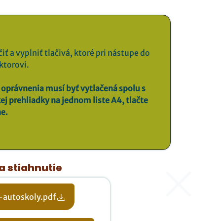
iť a vyplniť tlačivá, ktoré pri nástupe do
ktorovi.
 oprávnenia musí byť vytlačená spolu s
j prehliadky na jednom liste A4, tlačte
ne.
a stiahnutie
-autoskoly.pdf