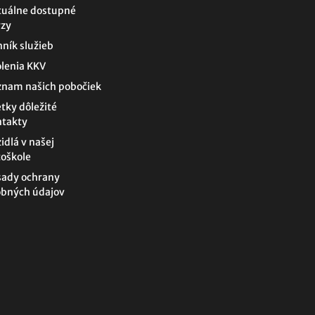
tuálne dostupné
rzy
ník služieb
lenia KKV
znam našich pobočiek
tky dôležité
ntakty
idlá v našej
oškole
sady ochrany
obných údajov