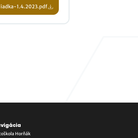
liadka-1.4.2023.pdf
vigácia
toškola Horňák