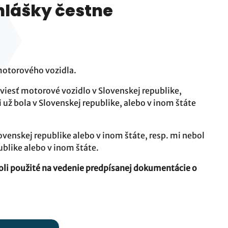
ihlášky čestne
motorového vozidla.
i viesť motorové vozidlo v Slovenskej republike,
 už bola v Slovenskej republike, alebo v inom štáte
enskej republike alebo v inom štáte, resp. mi nebol
blike alebo v inom štáte.
li použité na vedenie predpísanej dokumentácie o