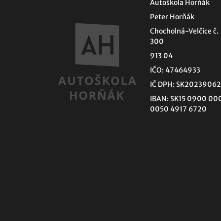
Autoškola Horňák
Peter Horňák
Chocholná-Velčice č.
300
913 04
IČO: 47464933
IČ DPH: SK20239062
IBAN: SK15 0900 00
0050 4917 6720