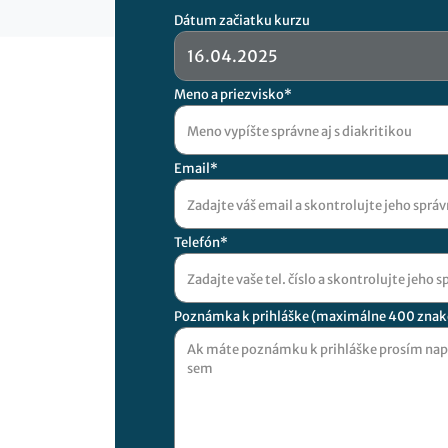
Dátum začiatku kurzu
Meno a priezvisko*
Email*
Telefón*
Poznámka k prihláške (maximálne 400 znak