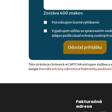
Zostáva
400
znakov.
Potvrdzujem čestné vyhlásenie
Vyjadrujem súhlas so spracovaním oso
údajov podľa zásad ochrany osobných ú
Táto stránka je chránená reCAPTCHA antispam službou a v
Google
Pravidlá ochrany súkromia
a
Podmienky používania
Fakturačná
adresa