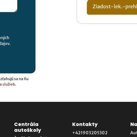
Ziadost-lek.-preh
bných
dajov.
zťahujú sa na ňu
 služieb
.
Centrála
Kontakty
Na
autoškoly
+421903205302
Au