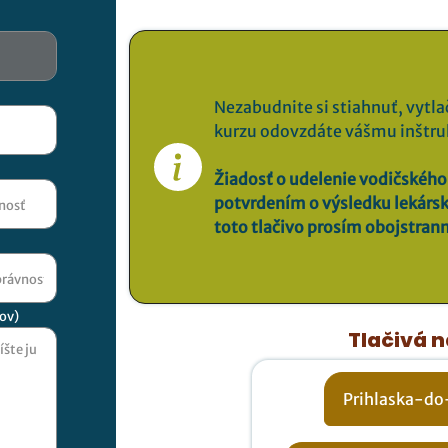
Nezabudnite si stiahnuť, vytlač
kurzu odovzdáte vášmu inštru
Žiadosť o udelenie vodičského
potvrdením o výsledku lekárske
toto tlačivo prosím obojstran
ov)
Tlačivá n
Prihlaska-do