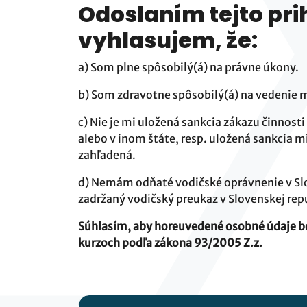
Odoslaní­m tejto pr
vyhlasujem, že:
a) Som plne spôsobilý(á) na právne úkony.
b) Som zdravotne spôsobilý(á) na vedenie 
c) Nie je mi uložená sankcia zákazu činnost
alebo v inom štáte, resp. uložená sankcia mi
zahľadená.
d) Nemám odňaté vodičské oprávnenie v Slov
zadržaný vodičský preukaz v Slovenskej repu
Súhlasím, aby horeuvedené osobné údaje bo
kurzoch podľa zákona 93/2005 Z.z.